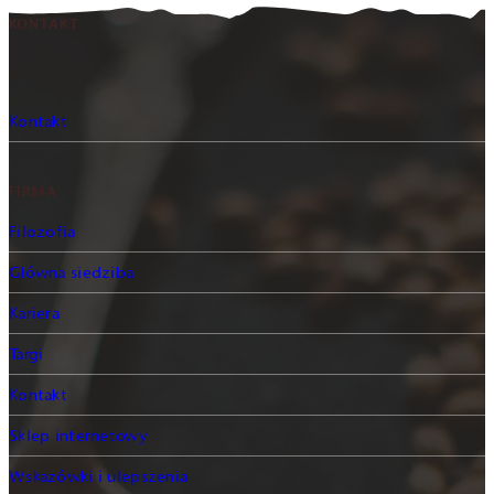
KONTAKT
Kontakt
FIRMA
Filozofia
Główna siedziba
Kariera
Targi
Kontakt
Sklep internetowy
Wskazówki i ulepszenia