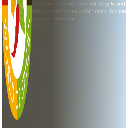
internationalen Experten umsetzen, alle Regeln und
schaffen, in dem sich Menschen wohl fühlen. Von inn
Ergebnis steht nun in Moosdorf.
MEHR ERFAHREN